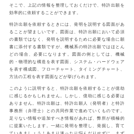
そこで、上記の情報を整理しておくだけで、特許出願を
効率的に依頼することができます。
特許出願を依頼するときには、発明を説明する図面があ
ることが望ましいです。図面は、特許出願において必須
の書類ではなく、発明を説明するために必要な場合に願
書に添付する書類ですが、機械系の特許出願ではほとん
どの場合、必要になります。図面の例としては、機械
的・物理的な構造を表す図面、システム・ハードウェア
を表す構成図、フローチャート、タイミングチャート、
方法の工程を表す図面などが挙げられます。
このように説明すると、特許出願を依頼することが億劫
に感じるかもしれません。しかし、億劫に感じる必要は
ありません。特許出願は、特許出願人（発明者）と特許
事務所（弁理士）との共同作業で進めていくものです。
足りない情報や追加すべき情報があれば、弊所が積極的
に提案いたします。一緒に発明を整理し、発掘し、育て
ていきましょう！あまり迷ったり悩んだりせずに、まず